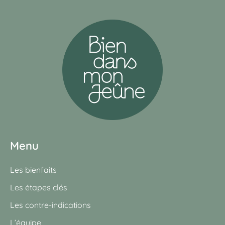
Menu
Les bienfaits
Les étapes clés
Les contre-indications
L’équipe