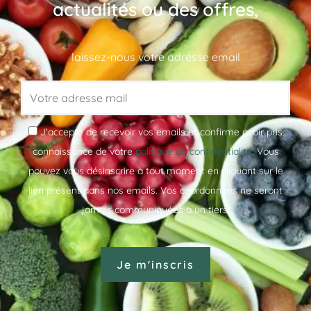
actualités ou des offres,
laissez-nous votre adresse email
J'accepte de recevoir vos emails et confirme avoir pris
connaissance de votre
politique de confidentialité
. Vous
pouvez vous désinscrire à tout moment en cliquant sur le
lien présent dans nos emails. Vos coordonnées ne seront
jamais communiquées à un tiers.