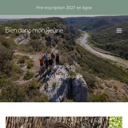
Aller
Pré-inscription 2027 en ligne
au
contenu
L’équipe
Accueil
>
L’équipe