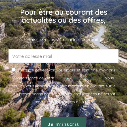
Pour être au courant des
actualités ou des offres,
laissez-nous votre adresse email
J'accepte de recevoir vos emails et confirme avoir pris
connaissance de votre
politique de confidentialité
. Vous
pouvez vous désinscrire à tout moment en cliquant sur le
lien présent dans nos emails. Vos coordonnées ne seront
jamais communiquées à un tiers.