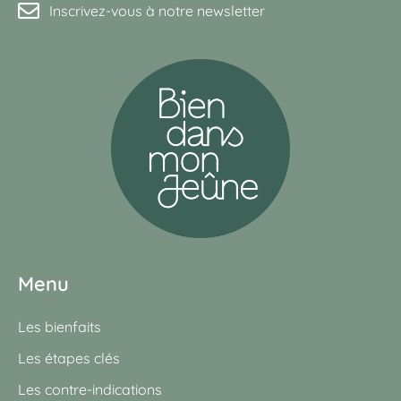
Inscrivez-vous à notre newsletter
Menu
Les bienfaits
Les étapes clés
Les contre-indications